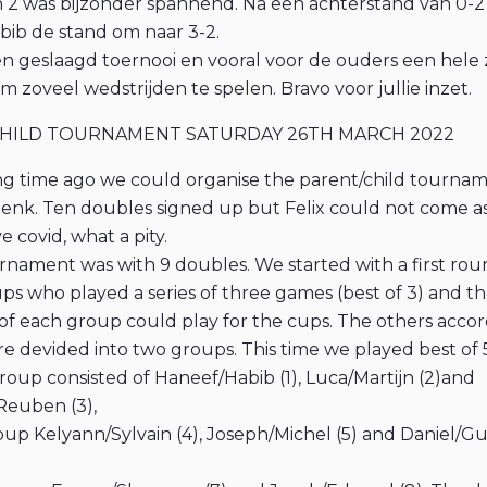
n 2 was bijzonder spannend. Na een achterstand van 0-
ib de stand om naar 3-2.
n geslaagd toernooi en vooral voor de ouders een hele
m zoveel wedstrijden te spelen. Bravo voor jullie inzet.
HILD TOURNAMENT SATURDAY 26TH MARCH 2022
ong time ago we could organise the parent/child tourna
enk. Ten doubles signed up but Felix could not come a
 covid, what a pity.
rnament was with 9 doubles. We started with a first rou
ps who played a series of three games (best of 3) and t
f each group could play for the cups. The others acco
re devided into two groups. This time we played best of 
oup consisted of Haneef/Habib (1), Luca/Martijn (2)and
Reuben (3),
up Kelyann/Sylvain (4), Joseph/Michel (5) and Daniel/Gu