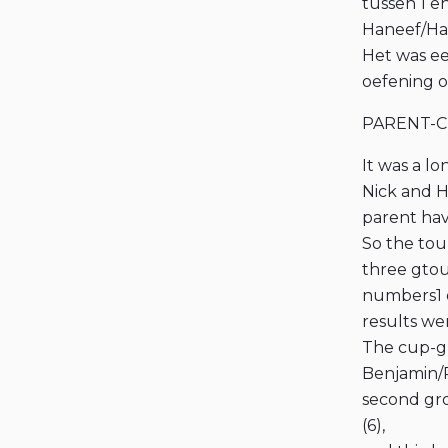
tussen 1 e
Haneef/Hab
Het was ee
oefening o
PARENT-C
It was a l
Nick and H
parent have
So the tou
three gtou
numbers1 o
results we
The cup-gr
Benjamin/
second gro
(6),