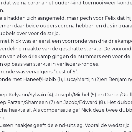
jn dat we na corona het ouder-kind toernooi weer kond
n.
ls hadden zich aangemeld, maar pech voor Felix dat hij
emen daar beide ouders corona hebben en dus in quaran
ubbels over voor de strijd.
 met Nick was er eerst een voorronde van drie driekam
erdeling maakte van de geschatte sterkte. De voorond
” en van elke driekamp gingen de nummers een voor de
 op basis van sterkte in verliezers-rondes.
ronde was vervolgens “best of 5”.
nde met Haneef/Habib (1), Luca/Martijn (2)en Benjami
p Kelyann/Sylvain (4), Joseph/Michel (5) en Daniel/Guill
oep Farzan/Shameen (7) en Jacob/Edward (8). Het dubb
ha haakte af. Als compensatie gaf Nick deze twee dubb
ing.
tussen haakjes geeft de eind-uitslag. Vooral de wedstrijd