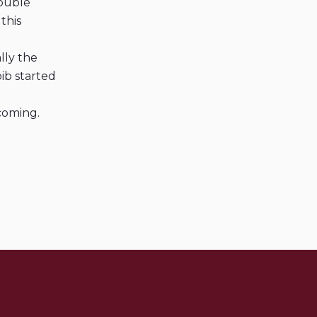
ouble
this
lly the
ib started
 coming.