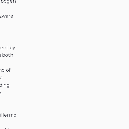
2 bogen
 zware
ment by
s both
nd of
he
rding
5.
illermo