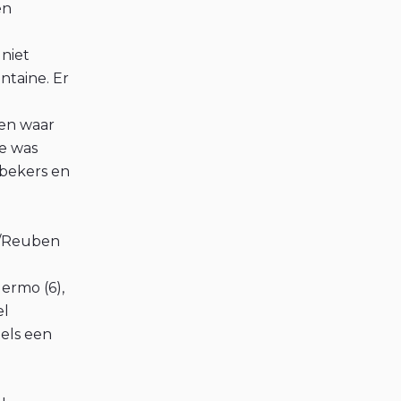
en
 niet
taine. Er
pen waar
e was
 bekers en
n/Reuben
ermo (6),
el
els een