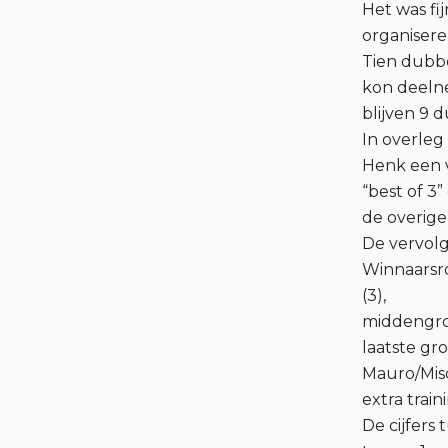
Het was fi
organisere
Tien dubbe
kon deeln
blijven 9 d
In overleg
Henk een v
“best of 3
de overigen
De vervolg
Winnaarsro
(3),
middengroe
laatste gr
Mauro/Misc
extra train
De cijfers 