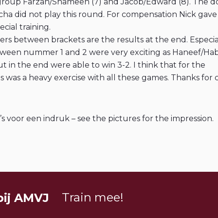
 group Farzan/Shameen (7) and Jacob/Edward (8). The d
ha did not play this round. For compensation Nick gave 
cial training.
s between brackets are the results at the end. Especia
ween nummer 1 and 2 were very exciting as Haneef/Hab
t in the end were able to win 3-2. I think that for the
is was a heavy exercise with all these games. Thanks for
’s voor een indruk – see the pictures for the impression.
Train mee!
bij AMVJ