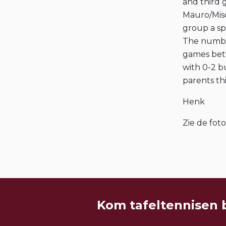
and third
Mauro/Misc
group a spe
The number
games bet
with 0-2 bu
parents th
Henk
Zie de foto
Kom tafeltennisen 