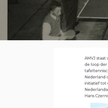
AMVJ staat 
de loop der
tafeltennis
Nederland d
initiatief t
Nederlandse
Hans Czern