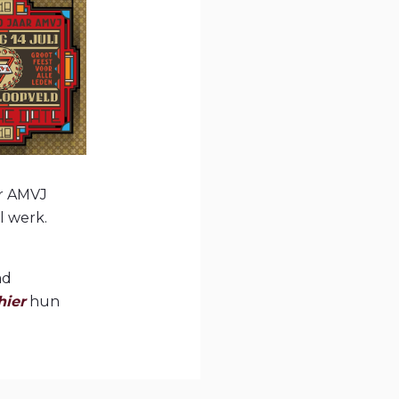
er AMVJ
l werk.
ad
hier
hun