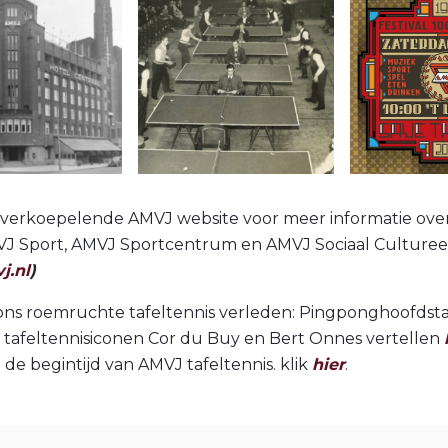
overkoepelende AMVJ website voor meer informatie ov
J Sport, AMVJ Sportcentrum en AMVJ Sociaal Culturee
j.nl
)
 ons roemruchte tafeltennis verleden: Pingponghoofdst
tafeltennisiconen Cor du Buy en Bert Onnes vertellen
 de begintijd van AMVJ tafeltennis. klik
hier
.