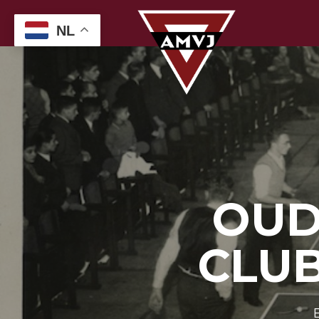
NL
OUD
CLU