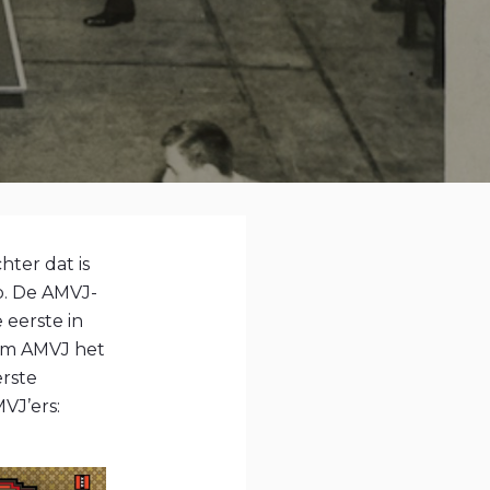
ter dat is
p. De AMVJ-
 eerste in
nam AMVJ het
erste
VJ’ers: