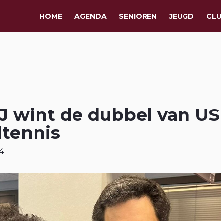
HOME
AGENDA
SENIOREN
JEUGD
CL
 wint de dubbel van US
ltennis
4