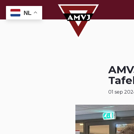
NL
AMVJ
Tafe
01 sep 202