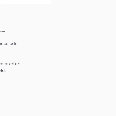
a……
chocolade
wee punten.
ld.