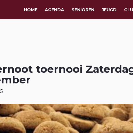
HOME
AGENDA
SENIOREN
JEUGD
CL
rnoot toernooi Zaterdag
ember
25