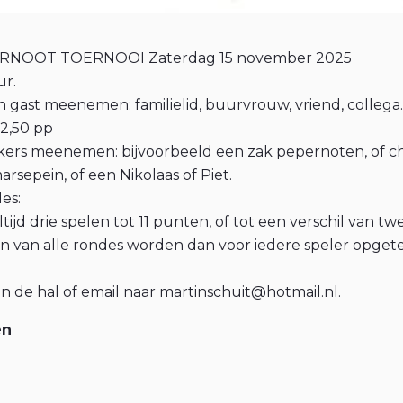
ERNOOT TOERNOOI Zaterdag 15 november 2025
ur.
 gast meenemen: familielid, buurvrouw, vriend, colleg
 2,50 pp
kkers meenemen: bijvoorbeeld een zak pepernoten, of 
marsepein, of een Nikolaas of Piet.
es:
ltijd drie spelen tot 11 punten, of tot een verschil van t
n van alle rondes worden dan voor iedere speler opgete
 in de hal of email naar martinschuit@hotmail.nl.
en