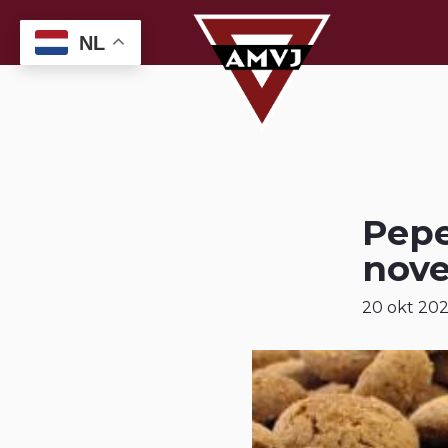
NL
Pepe
nov
20 okt 20