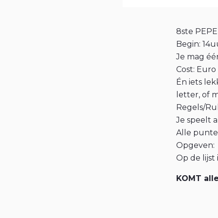
8ste PEP
Begin: 14u
Je mag één
Cost: Euro
Én iets le
letter, of 
Regels/Rul
Je speelt a
Alle punte
Opgeven:
Op de lijst
KOMT all