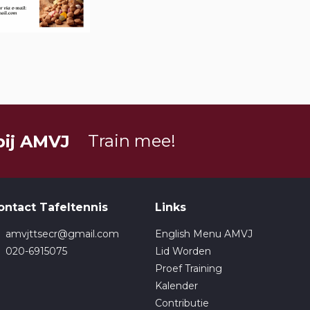
Train mee!
bij AMVJ
ontact Tafeltennis
Links
amvjttsecr@gmail.com
English Menu AMVJ
020-6915075
Lid Worden
Proef Training
Kalender
Contributie