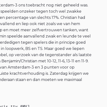
sterdam-3 ons toebracht nog niet geheeld was.
an, speelden onzeker tegen toch wel zwakke
en percentage van slechts 17%. Christian had
nvallend en liep ook niet zoals we van hem
 dip en moet meer zelfvertrouwen tanken, want
amin speelde aanvallend zwak en leunde te veel
 verdedigen tegen spelers die in principe goed
in loopwerk, BS en TS. Maar goed we liepen
bbel, op verzoek van de tegenstander als laatste
 Benjamin/Christian met 10-12, 11-6, 13-11 en 11-9.
 van Amsterdam-3 en 3 punten voor op
uiste krachtverhouding is. Zaterdag krijgen we
nderaan staan en dan moeten we maximaal
aris ttv AMVJ