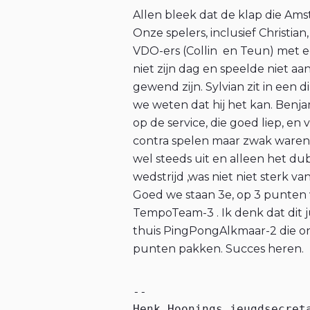
Allen bleek dat de klap die Am
Onze spelers, inclusief Christi
VDO-ers (Collin en Teun) met e
niet zijn dag en speelde niet aa
gewend zijn. Sylvian zit in een
we weten dat hij het kan. Benj
op de service, die goed liep, en
contra spelen maar zwak waren 
wel steeds uit en alleen het du
wedstrijd ,was niet niet sterk van
Goed we staan 3e, op 3 punten
TempoTeam-3 . Ik denk dat dit j
thuis PingPongAlkmaar-2 die o
punten pakken. Succes heren.
-- 

Henk Hoonings jeugdsecret